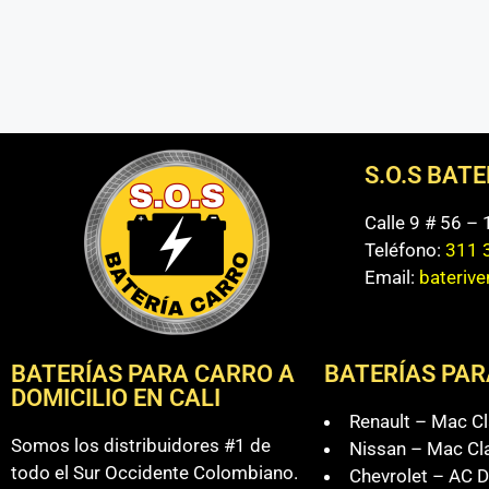
S.O.S BAT
Calle 9 # 56 –
Teléfono:
311 
Email:
bateriv
BATERÍAS PARA CARRO A
BATERÍAS PAR
DOMICILIO EN CALI
Renault – Mac Cl
Somos los distribuidores #1 de
Nissan – Mac Cl
todo el Sur Occidente Colombiano.
Chevrolet – AC D