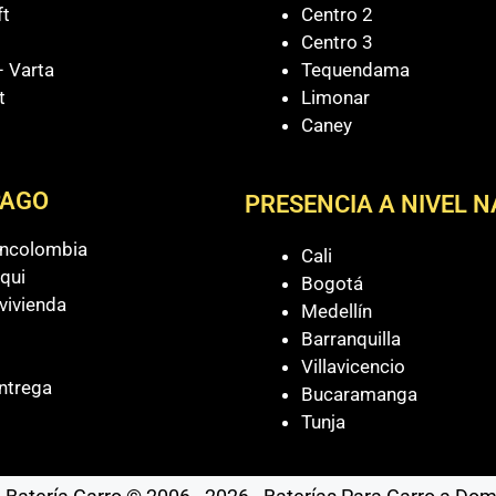
ft
Centro 2
Centro 3
 Varta
Tequendama
t
Limonar
Caney
PAGO
PRESENCIA A NIVEL 
ancolombia
Cali
qui
Bogotá
vivienda
Medellín
Barranquilla
Villavicencio
ntrega
Bucaramanga
Tunja