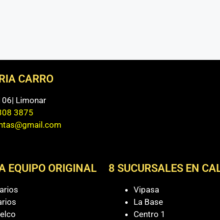
ERIA CARRO
 106| Limonar
308 3875
entas@gmail.com
A EQUIPO ORIGINAL
8 SUCURSALES EN CAL
arios
Vipasa
arios
La Base
elco
Centro 1