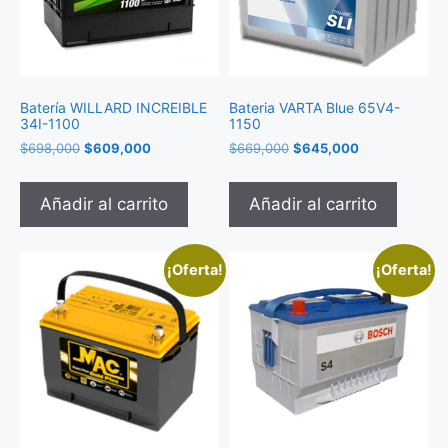
Batería WILLARD INCREIBLE
Bateria VARTA Blue 65V4-
34I-1100
1150
$
698,000
$
609,000
$
669,000
$
645,000
Añadir al carrito
Añadir al carrito
¡Oferta!
¡Oferta!