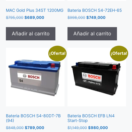
MAC Gold Plus 34ST 1200MG
Bateria BOSCH S4-72EH-65
$
795,000
$
689,000
$
998,000
$
749,000
Añadir al carrito
Añadir al carrito
¡Oferta!
¡Oferta!
Bateria BOSCH S4-80DT-7B
Bateria BOSCH EFB LN4
(94)
Start-Stop
$
848,000
$
789,000
$
1,149,000
$
980,000