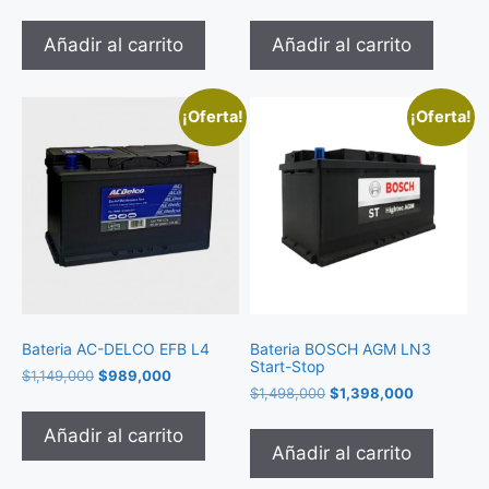
Añadir al carrito
Añadir al carrito
¡Oferta!
¡Oferta!
Bateria AC-DELCO EFB L4
Bateria BOSCH AGM LN3
Start-Stop
$
1,149,000
$
989,000
$
1,498,000
$
1,398,000
Añadir al carrito
Añadir al carrito