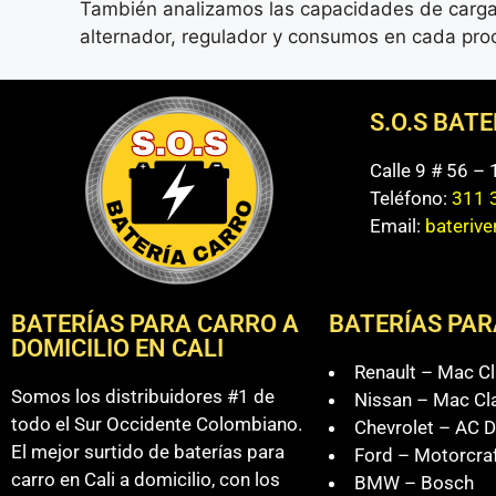
También analizamos las capacidades de carga 
alternador, regulador y consumos en cada pro
S.O.S BAT
Calle 9 # 56 –
Teléfono:
311 
Email:
bateriv
BATERÍAS PARA CARRO A
BATERÍAS PAR
DOMICILIO EN CALI
Renault – Mac Cl
Somos los distribuidores #1 de
Nissan – Mac Cl
todo el Sur Occidente Colombiano.
Chevrolet – AC D
El mejor surtido de baterías para
Ford – Motorcra
carro en Cali a domicilio, con los
BMW – Bosch