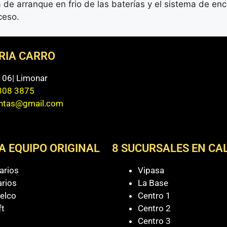
de arranque en frio de las baterías y el sistema de e
ceso.
ERIA CARRO
 106| Limonar
308 3875
entas@gmail.com
A EQUIPO ORIGINAL
8 SUCURSALES EN CAL
arios
Vipasa
arios
La Base
elco
Centro 1
ft
Centro 2
Centro 3