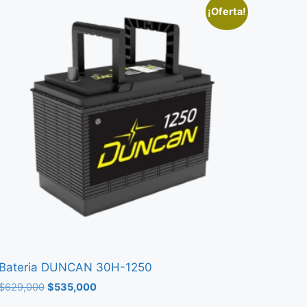
¡Oferta!
Bateria DUNCAN 30H-1250
$
629,000
$
535,000