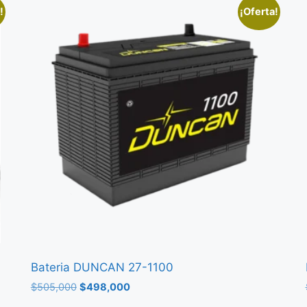
!
¡Oferta!
Bateria DUNCAN 27-1100
$
505,000
$
498,000