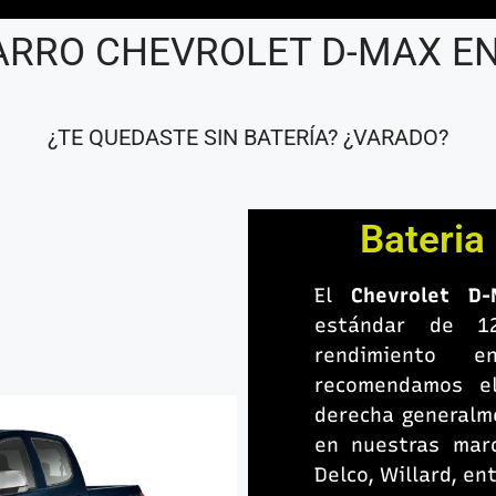
ARRO CHEVROLET D-MAX EN 
¿TE QUEDASTE SIN BATERÍA? ¿VARADO?
Bateria
El
Chevrolet 
estándar de 1
rendimiento e
recomendamos el
derecha generalm
en nuestras marc
Delco, Willard, en