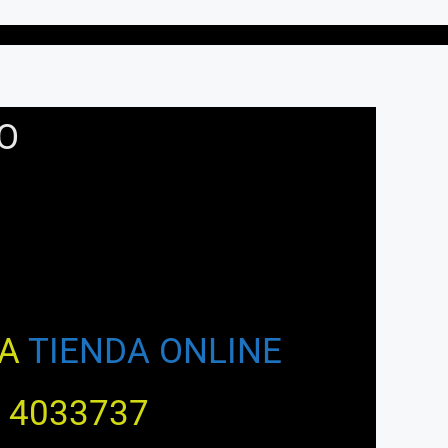
O
RA
TIENDA ONLINE
) 4033737