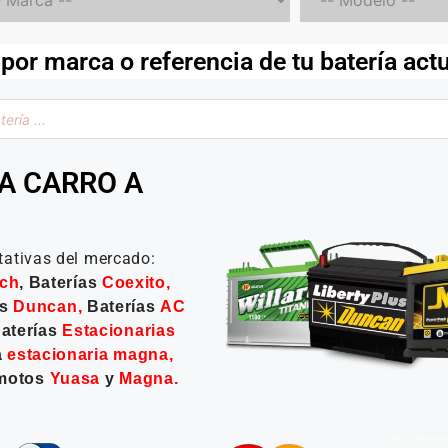
por marca o referencia de tu batería act
A CARRO A
tativas del mercado:
ch
, Baterías
Coexito
,
as
Duncan
,
Baterías
AC
Baterías
Estacionarias
a
estacionaria magna
,
 motos
Yuasa
y
Magna
.