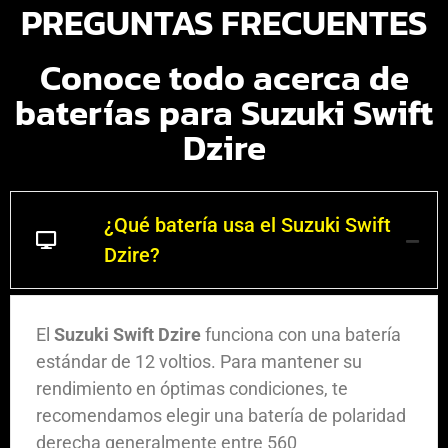
PREGUNTAS FRECUENTES
Conoce todo acerca de
baterías para Suzuki Swift
Dzire
¿Qué batería usa el Suzuki Swift
Dzire?
El
Suzuki Swift Dzire
funciona con una batería
estándar de 12 voltios. Para mantener su
rendimiento en óptimas condiciones, te
recomendamos elegir una batería de polaridad
derecha generalmente entre 560