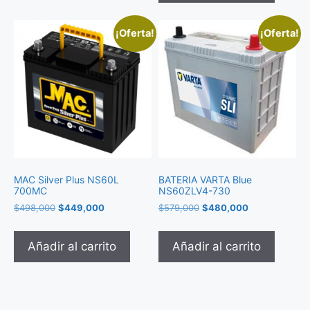
¡Oferta!
¡Oferta!
MAC Silver Plus NS60L
BATERIA VARTA Blue
700MC
NS60ZLV4-730
$
498,000
$
449,000
$
579,000
$
480,000
Añadir al carrito
Añadir al carrito