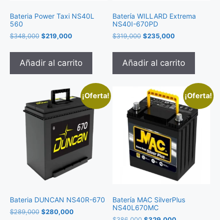
Bateria Power Taxi NS40L
Batería WILLARD Extrema
560
NS40I-670PD
$
348,000
$
219,000
$
319,000
$
235,000
Añadir al carrito
Añadir al carrito
¡Oferta!
¡Oferta!
Bateria DUNCAN NS40R-670
Batería MAC SilverPlus
NS40L670MC
$
289,000
$
280,000
$
386,000
$
329,000