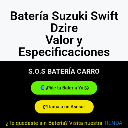
Batería Suzuki Swift
Dzire
Valor y
Especificaciones
S.O.S BATERÍA CARRO
¡Pide tu Batería Ya!
Llama a un Asesor
¿Te quedaste sin Batería? Visita nuestra
TIENDA